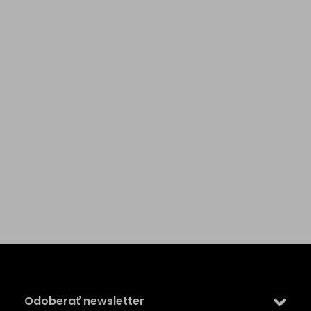
Z
á
p
ä
Odoberať newsletter