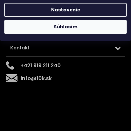
Nastavenie
Súhlasím
Kontakt
+421 919 211 240
info
@
10k.sk
Získajte
10% zľavu
na prvý nákup
Prihláste sa a získajte prístup k zľavám, novinkám,
exkluzívnym produktom a viac.