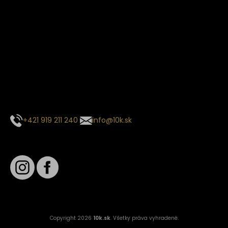
Termín dodania
Predpokladaný termín dodania je
. Termín sa môže meniť
na základe vyťaženia zvoleného dopravcu.
E-mail so súhrnom objednávky nedorazil?
Kontaktuj naše zákaznícke centrum
+421 919 211 240
info@10k.sk
Sledujte nás
Copyright 2026
10k.sk
. Všetky práva vyhradené.