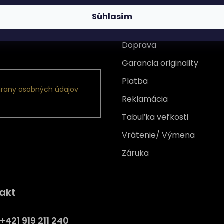
Súhlasím
Všetko o nákupe
Doprava
nformácie o nových
Garancia originality
Platba
rany osobných údajov
Reklamácia
Tabuľka veľkosti
Vrátenie/ Výmena
Záruka
Získajte
10% zľavu
na prv
akt
nákup
Prihláste sa a získajte prístup
+421 919 211 240
zľavám, novinkám, exkluzív