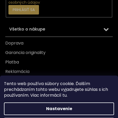
osobných údajov
PRIHLÁSIŤ SA
Všetko o nákupe
Doprava
Garancia originality
Platba
Reklamácia
Tabuľka veľkosti
Tento web používa súbory cookie. Ďalším
prechádzaním tohto webu vyjadrujete súhlas s ich
Vrátenie/ Výmena
používaním. Viac informácií
tu
.
Záruka
Nastavenie