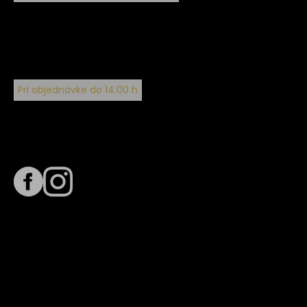
Pri objednávke do 14:00 h
Sledujte nás na
Termín dodania
Predpokladaný termín dodania je
. Termín sa môže meniť
na základe vyťaženia zvoleného dopravcu.