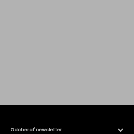
Z
á
p
ä
Odoberať newsletter