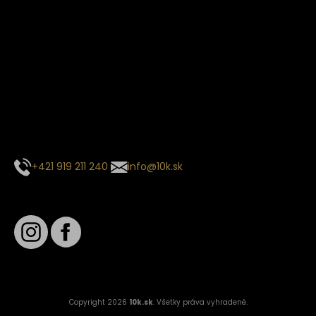
Termín dodania
Predpokladaný termín dodania je
. Termín sa môže meniť
na základe vyťaženia zvoleného dopravcu.
E-mail so súhrnom objednávky nedorazil?
Kontaktuj naše zákaznícke centrum
+421 919 211 240
info@10k.sk
Sledujte nás
Copyright 2026
10k.sk
. Všetky práva vyhradené.