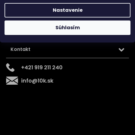
Nastavenie
Súhlasím
Kontakt
+421 919 211 240
info
@
10k.sk
Získajte
10% zľavu
na prvý nákup
Prihláste sa a získajte prístup k zľavám, novinkám,
exkluzívnym produktom a viac.