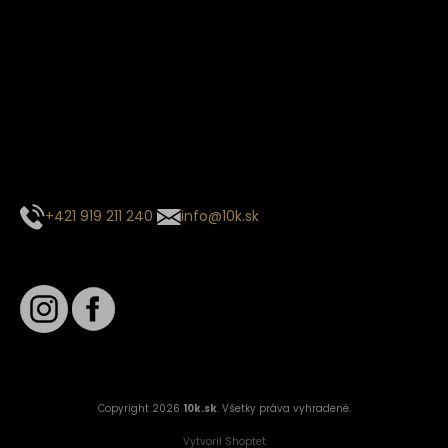
Termín dodania
Predpokladaný termín dodania je
. Termín sa môže meniť
na základe vyťaženia zvoleného dopravcu.
E-mail so súhrnom objednávky nedorazil?
Kontaktuj naše zákaznícke centrum
+421 919 211 240
info@10k.sk
Sledujte nás
Copyright 2026
10k.sk
. Všetky práva vyhradené.
Vytvoril Shoptet