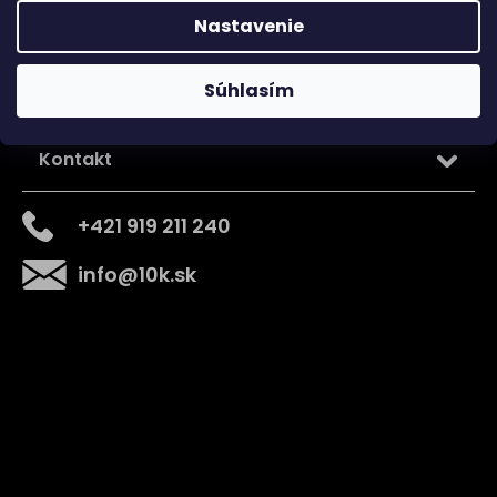
Nastavenie
Súhlasím
Kontakt
+421 919 211 240
info
@
10k.sk
Získajte
10% zľavu
na prvý nákup
Prihláste sa a získajte prístup k zľavám, novinkám,
exkluzívnym produktom a viac.