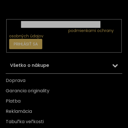
i
Vložte svoj e-mail a my Vám budeme zasielať informácie
e
o nových produktoch na našom e-shope.
Email
Vložením e-mailu súhlasíte s
podmienkami ochrany
osobných údajov
PRIHLÁSIŤ SA
Všetko o nákupe
Doprava
Garancia originality
Platba
Reklamácia
Tabuľka veľkosti