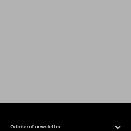
Z
á
p
ä
Odoberať newsletter