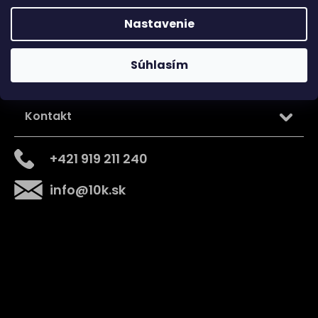
Nastavenie
Súhlasím
Kontakt
+421 919 211 240
info
@
10k.sk
Získajte
10% zľavu
na prvý nákup
Prihláste sa a získajte prístup k zľavám, novinkám,
exkluzívnym produktom a viac.