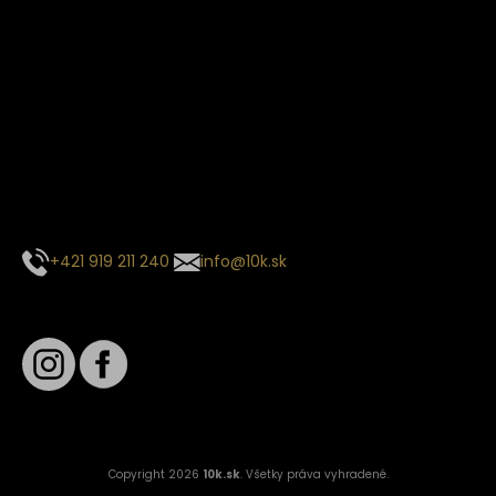
Termín dodania
Predpokladaný termín dodania je
. Termín sa môže meniť
na základe vyťaženia zvoleného dopravcu.
E-mail so súhrnom objednávky nedorazil?
Kontaktuj naše zákaznícke centrum
+421 919 211 240
info@10k.sk
Sledujte nás
Copyright 2026
10k.sk
. Všetky práva vyhradené.