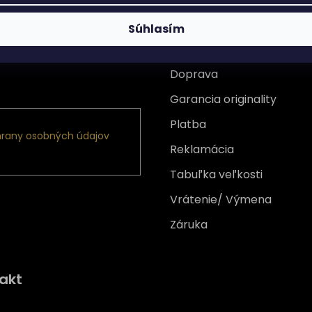
Súhlasím
Všetko o nákupe
Doprava
nformácie o nových
Garancia originality
Platba
rany osobných údajov
Reklamácia
Tabuľka veľkosti
Vrátenie/ Výmena
Záruka
Získajte
10% zľavu
na prv
akt
nákup
Prihláste sa a získajte prístup