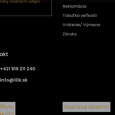
rany osobných údajov
Reklamácia
Tabuľka veľkosti
Vrátenie/ Výmena
Záruka
Získajte
10% zľavu
na prv
akt
nákup
Prihláste sa a získajte prístup
+421 919 211 240
zľavám, novinkám, exkluzív
produktom a viac.
info
@
10k.sk
y
kty
ancia
Doprava zdarma
inality
ály