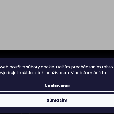
web používa súbory cookie. Ďalším prechádzaním tohto
yjadrujete súhlas s ich používaním. Viac informácií
tu
.
Všetko o nákupe
Nastavenie
Doprava
nformácie o nových
Súhlasím
Garancia originality
Platba