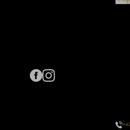
vrátenie
Sledujte nás na
Term
Predpo
Termín
vyťaže
E-mai
objed
Kontak
+42