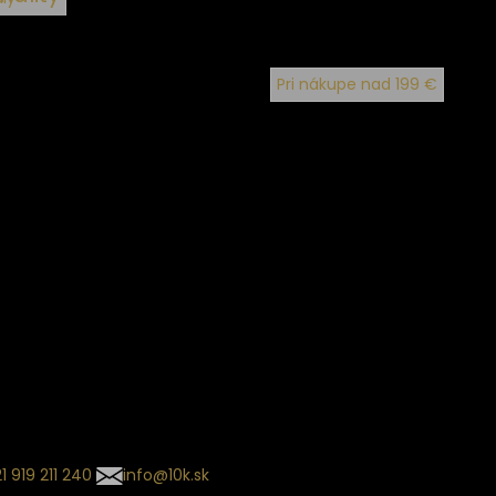
Pri nákupe nad 199 €
ín dodania
kladaný termín dodania je
.
 sa môže meniť na základe
nia zvoleného dopravcu.
l so súhrnom
návky nedorazil?
tuj naše zákaznícke centrum
1 919 211 240
info@10k.sk