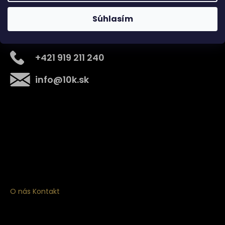
Súhlasím
Kontakt
+421 919 211 240
info
@
10k.sk
Získajte
10% zľavu
na prvý nákup
Prihláste sa a získajte prístup k zľavám, novinkám,
exkluzívnym produktom a viac.
O nás
Kontakt