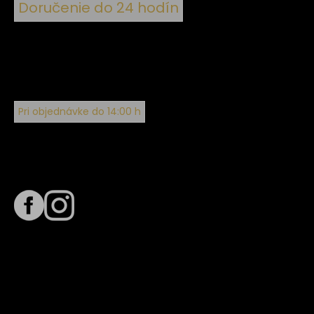
Doručenie do 24 hodín
Pri objednávke do 14:00 h
Sledujte nás na
Termín dodania
Predpokladaný termín dodania je
. Termín sa môže meniť