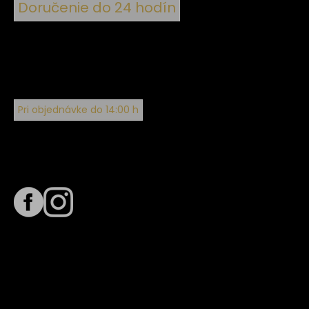
Doručenie do 24 hodín
Pri objednávke do 14:00 h
Sledujte nás na
Termín dodania
Predpokladaný termín dodania je
. Termín sa môže meniť