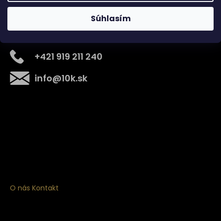
Súhlasím
Kontakt
+421 919 211 240
info
@
10k.sk
Získajte
10% zľavu
na prvý nákup
Prihláste sa a získajte prístup k zľavám, novinkám,
exkluzívnym produktom a viac.
O nás
Kontakt