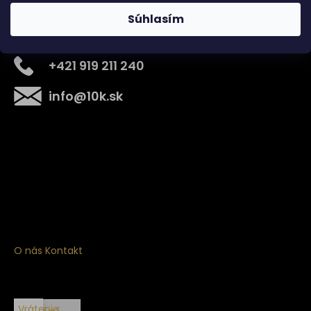
Súhlasím
Kontakt
+421 919 211 240
info
@
10k.sk
Získajte
10% zľavu
na prvý nákup
Prihláste sa a získajte prístup k zľavám, novinkám,
exkluzívnym produktom a viac.
O nás
Kontakt
Vrátenie