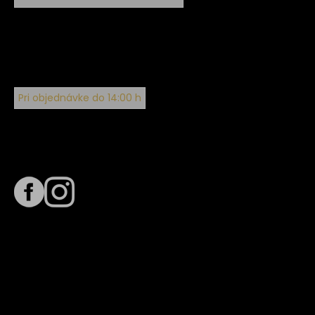
Pri objednávke do 14:00 h
Sledujte nás na
Termín dodania
Predpokladaný termín dodania je
. Termín sa môže meniť
na základe vyťaženia zvoleného dopravcu.