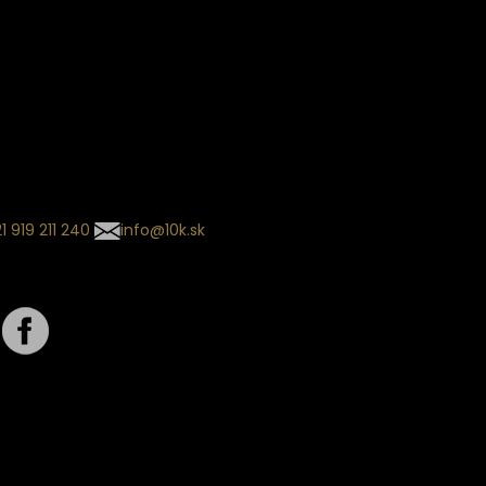
ín dodania
kladaný termín dodania je
.
 sa môže meniť na základe
nia zvoleného dopravcu.
l so súhrnom
návky nedorazil?
tuj naše zákaznícke centrum
1 919 211 240
info@10k.sk
jte nás