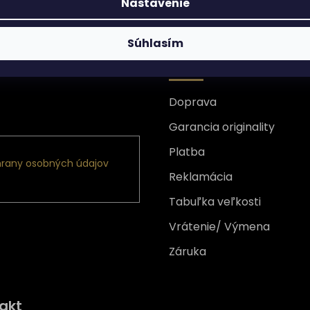
Nastavenie
Súhlasím
Všetko o nákupe
Doprava
nformácie o nových
Garancia originality
Platba
rany osobných údajov
Reklamácia
Tabuľka veľkosti
Vrátenie/ Výmena
Záruka
Získajte
10% zľavu
na prv
akt
nákup