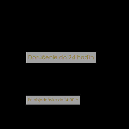
 k
nym
Doručenie do 24 hodín
Pri objednávke do 14:00 h