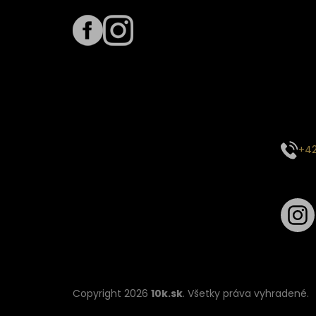
Term
Predpo
Termín
vyťaže
E-mai
objed
Kontak
+42
Sledu
Copyright 2026
10k.sk
. Všetky práva vyhradené.