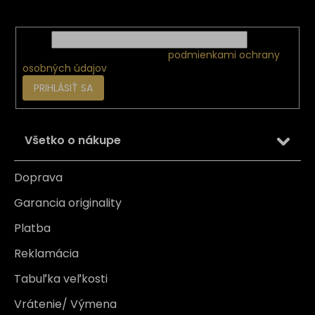
o nových produktoch na našom e-shope.
Email
Vložením e-mailu súhlasíte s
podmienkami ochrany
osobných údajov
PRIHLÁSIŤ SA
Všetko o nákupe
Doprava
Garancia originality
Platba
Reklamácia
Tabuľka veľkosti
Vrátenie/ Výmena