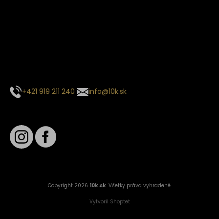
Termín dodania
Predpokladaný termín dodania je
. Termín sa môže meniť
na základe vyťaženia zvoleného dopravcu.
E-mail so súhrnom objednávky nedorazil?
Kontaktuj naše zákaznícke centrum
+421 919 211 240
info@10k.sk
Sledujte nás
Copyright 2026
10k.sk
. Všetky práva vyhradené.
Vytvoril Shoptet