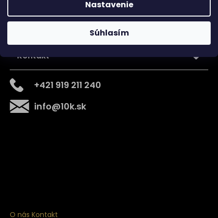
Nastavenie
Súhlasím
Kontakt
+421 919 211 240
info
@
10k.sk
Získajte
10% zľavu
na prvý nákup
Prihláste sa a získajte prístup k zľavám, novinkám,
exkluzívnym produktom a viac.
O nás
Kontakt