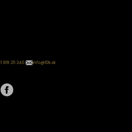
ín dodania
kladaný termín dodania je
.
 sa môže meniť na základe
nia zvoleného dopravcu.
l so súhrnom
návky nedorazil?
tuj naše zákaznícke centrum
1 919 211 240
info@10k.sk
jte nás