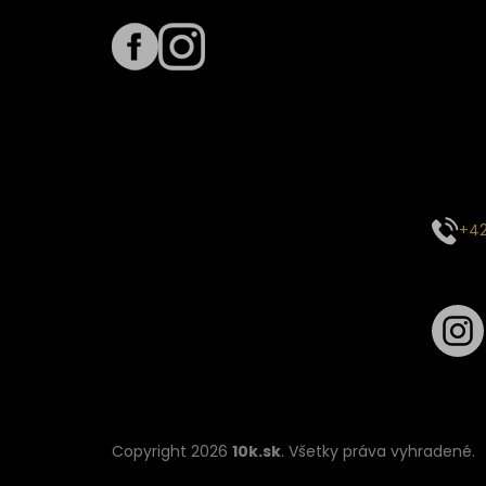
Term
Predpo
Termín
vyťaže
E-mai
objed
Kontak
+42
Sledu
Copyright 2026
10k.sk
. Všetky práva vyhradené.