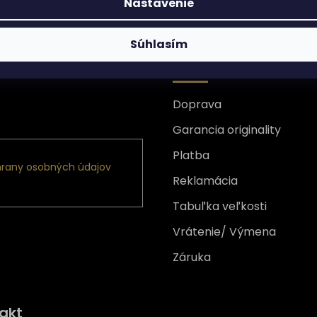
Nastavenie
Súhlasím
Všetko o nákupe
Doprava
nformácie o nových
Garancia originality
Platba
rany osobných údajov
Reklamácia
Tabuľka veľkosti
Vrátenie/ Výmena
Záruka
Získajte
10% zľavu
na prv
akt
nákup