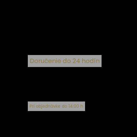
 k
nym
Doručenie do 24 hodín
Pri objednávke do 14:00 h