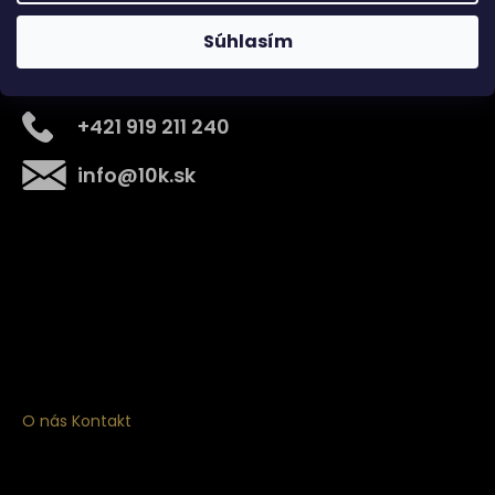
Súhlasím
Kontakt
+421 919 211 240
info
@
10k.sk
Získajte
10% zľavu
na prvý nákup
Prihláste sa a získajte prístup k zľavám, novinkám,
exkluzívnym produktom a viac.
O nás
Kontakt