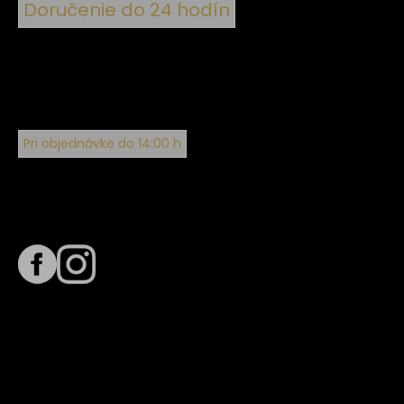
Doručenie do 24 hodín
Pri objednávke do 14:00 h
Sledujte nás na
Termín dodania
Predpokladaný termín dodania je
. Termín sa môže meniť