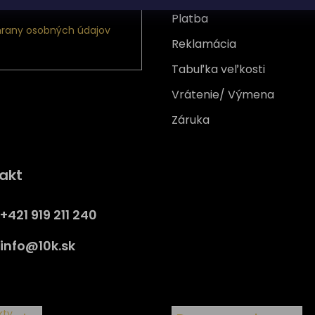
Platba
rany osobných údajov
Reklamácia
Tabuľka veľkosti
Vrátenie/ Výmena
Záruka
Získajte
10% zľavu
na prv
akt
nákup
Prihláste sa a získajte prístup
+421 919 211 240
zľavám, novinkám, exkluzív
produktom a viac.
info
@
10k.sk
y
kty