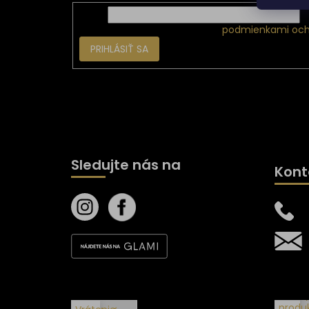
Email
Vložením e-mailu súhlasíte s
podmienkami och
PRIHLÁSIŤ SA
Sledujte nás na
Kont
Všetk
produ