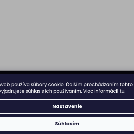
web používa súbory cookie. Ďalším prechádzaním tohto
yjadrujete súhlas s ich používaním. Viac informácií
tu
.
Všetko o nákupe
Nastavenie
Doprava
nformácie o nových
Súhlasím
Garancia originality