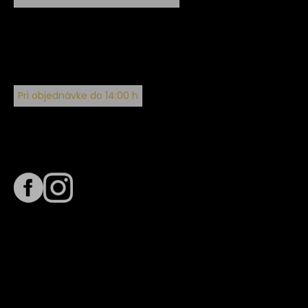
Pri objednávke do 14:00 h
Sledujte nás na
Termín dodania
Predpokladaný termín dodania je
. Termín sa môže meniť
na základe vyťaženia zvoleného dopravcu.