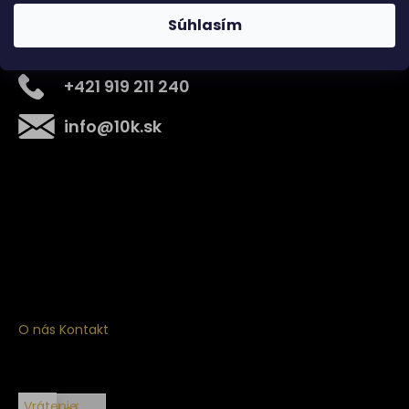
Súhlasím
Kontakt
+421 919 211 240
info
@
10k.sk
Získajte
10% zľavu
na prvý nákup
Prihláste sa a získajte prístup k zľavám, novinkám,
exkluzívnym produktom a viac.
O nás
Kontakt
Vrátenie