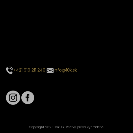
Termín dodania
Predpokladaný termín dodania je
. Termín sa môže meniť
na základe vyťaženia zvoleného dopravcu.
E-mail so súhrnom objednávky nedorazil?
Kontaktuj naše zákaznícke centrum
+421 919 211 240
info@10k.sk
Sledujte nás
Copyright 2026
10k.sk
. Všetky práva vyhradené.