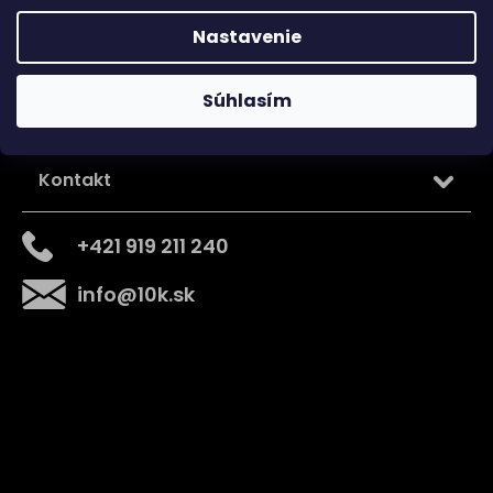
Nastavenie
Súhlasím
Kontakt
+421 919 211 240
info
@
10k.sk
Získajte
10% zľavu
na prvý nákup
Prihláste sa a získajte prístup k zľavám, novinkám,
exkluzívnym produktom a viac.