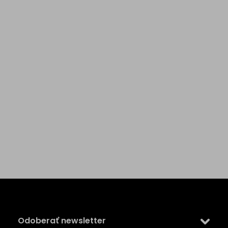
Z
á
p
ä
Odoberať newsletter