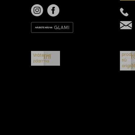
Všetk
produ
Vrátenie
30 dní
Gar
sú
zdarma
na
orig
origin
vrátenie
Sledujte nás na
Term