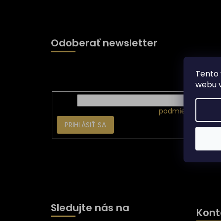
á
p
ä
t
Odoberať newsletter
i
e
Vložte svoj e-mail a my Vám budeme zasielať i
Tento 
produktoch na našom e-shope.
webu v
Email
Vložením e-mailu súhlasíte s
podmienkami och
PRIHLÁSIŤ SA
Sledujte nás na
Kont