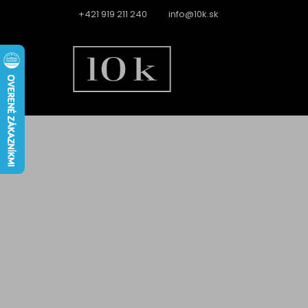
Prejsť
+421 919 211 240
info@10k.sk
na
obsah