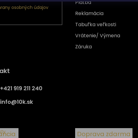
Platba
rany osobných údajov
Reklamácia
Tabuľka veľkosti
Vrátenie/ Výmena
Záruka
Získajte
10% zľavu
na prv
akt
nákup
Prihláste sa a získajte prístup
+421 919 211 240
zľavám, novinkám, exkluzív
produktom a viac.
info
@
10k.sk
y
kty
ancia
Doprava zdarma