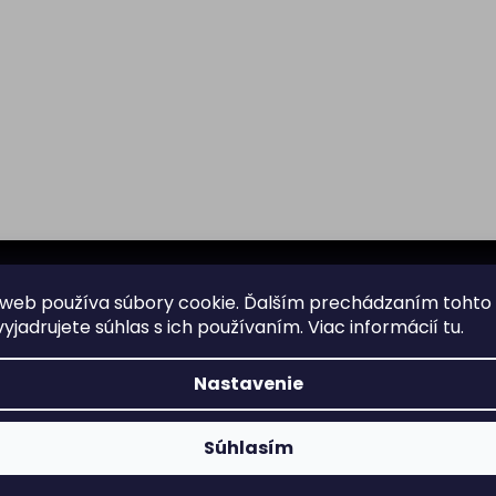
web používa súbory cookie. Ďalším prechádzaním tohto
yjadrujete súhlas s ich používaním. Viac informácií
tu
.
Všetko o nákupe
Nastavenie
Doprava
nformácie o nových
Súhlasím
Garancia originality