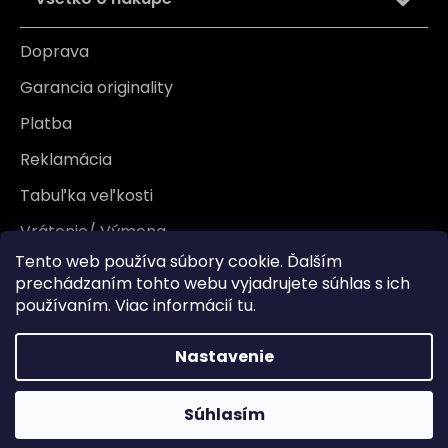
Doprava
Garancia originality
Platba
Reklamácia
Tabuľka veľkosti
Vrátenie/ Výmena
Tento web používa súbory cookie. Ďalším
Záruka
prechádzaním tohto webu vyjadrujete súhlas s ich
používaním. Viac informácií
tu
.
Informácie
Nastavenie
Kontakt
Súhlasím
Kamenná predajňa
O nás