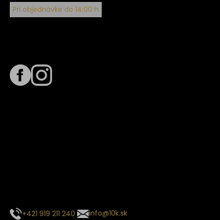
Pri objednávke do 14:00 h
Sledujte nás na
Termín dodania
Predpokladaný termín dodania je
. Termín sa môže meniť
na základe vyťaženia zvoleného dopravcu.
E-mail so súhrnom objednávky nedorazil?
Kontaktuj naše zákaznícke centrum
+421 919 211 240
info@10k.sk