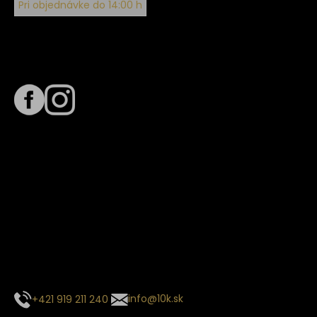
Pri objednávke do 14:00 h
Sledujte nás na
Termín dodania
Predpokladaný termín dodania je
. Termín sa môže meniť
na základe vyťaženia zvoleného dopravcu.
E-mail so súhrnom objednávky nedorazil?
Kontaktuj naše zákaznícke centrum
+421 919 211 240
info@10k.sk