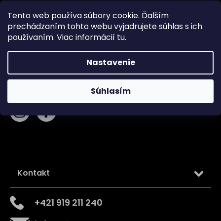
Blog
Tento web používa súbory cookie. Ďalším
Obchodné podmienky
prechádzaním tohto webu vyjadrujete súhlas s ich
Zásady používania súborov cookie
používaním. Viac informácií
tu
.
Podmienky ochrany osobných údajov
Nastavenie
Sledujte nás na
Súhlasím
Kontakt
+421 919 211 240