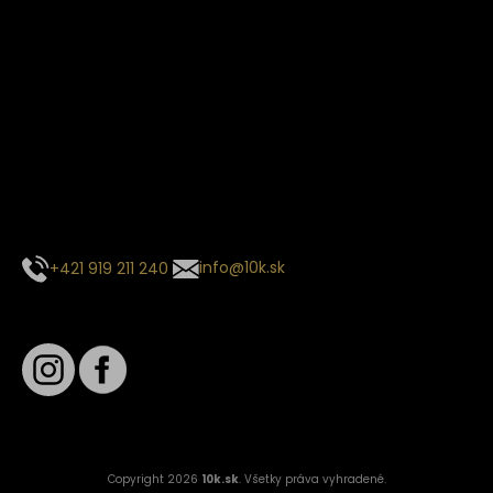
Termín dodania
Predpokladaný termín dodania je
. Termín sa môže meniť
na základe vyťaženia zvoleného dopravcu.
E-mail so súhrnom objednávky nedorazil?
Kontaktuj naše zákaznícke centrum
+421 919 211 240
info@10k.sk
Sledujte nás
Copyright 2026
10k.sk
. Všetky práva vyhradené.