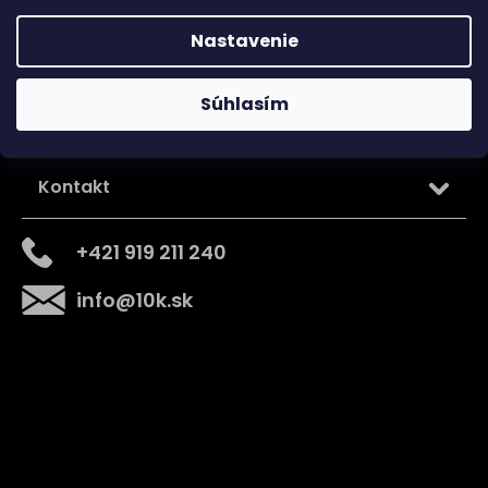
Nastavenie
Súhlasím
Kontakt
+421 919 211 240
info
@
10k.sk
Získajte
10% zľavu
na prvý nákup
Prihláste sa a získajte prístup k zľavám, novinkám,
exkluzívnym produktom a viac.