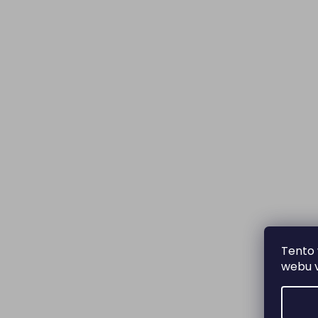
Tento 
webu v