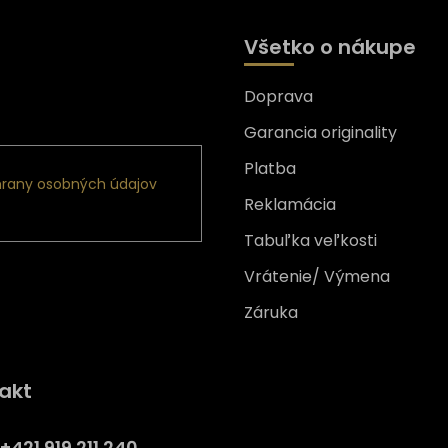
Všetko o nákupe
Doprava
nformácie o nových
Garancia originality
Platba
rany osobných údajov
Reklamácia
Tabuľka veľkosti
Vrátenie/ Výmena
Záruka
Získajte
10% zľavu
na prv
akt
nákup
Prihláste sa a získajte prístup
+421 919 211 240