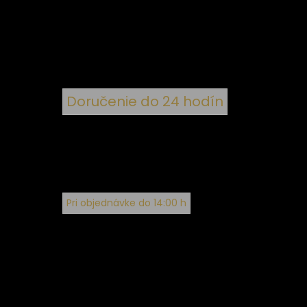
nym
Doručenie do 24 hodín
Pri objednávke do 14:00 h