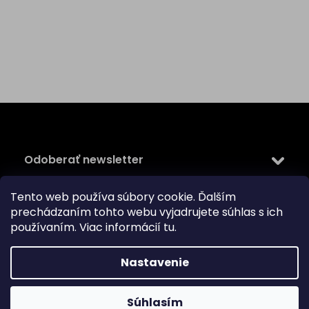
Z
á
p
ä
Odoberať newsletter
t
i
Tento web používa súbory cookie. Ďalším
Vložte svoj e-mail a my Vám budeme zasielať informácie
e
o nových produktoch na našom e-shope.
prechádzaním tohto webu vyjadrujete súhlas s ich
používaním. Viac informácií
tu
.
Email
Vložením e-mailu súhlasíte s
podmienkami ochrany
Nastavenie
osobných údajov
PRIHLÁSIŤ SA
Súhlasím