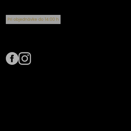
Pri objednávke do 14:00 h
Sledujte nás na
Termín dodania
Predpokladaný termín dodania je
. Termín sa môže meniť
na základe vyťaženia zvoleného dopravcu.
E-mail so súhrnom objednávky nedorazil?
Kontaktuj naše zákaznícke centrum