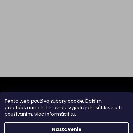
Z
á
p
ä
Tento web používa súbory cookie. Ďalším
Odoberať newsletter
t
prechádzaním tohto webu vyjadrujete súhlas s ich
i
používaním. Viac informácií
tu
.
Vložte svoj e-mail a my Vám budeme zasielať informácie
e
o nových produktoch na našom e-shope.
Nastavenie