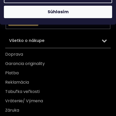
Email
Vložením e-mailu súhlasíte s
podmienkami ochrany
Súhlasím
osobných údajov
PRIHLÁSIŤ SA
Všetko o nákupe
Doprava
Garancia originality
Platba
Reklamácia
Tabuľka veľkosti
Vrátenie/ Výmena
Záruka