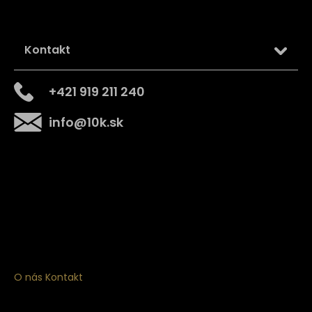
Kontakt
+421 919 211 240
info
@
10k.sk
Získajte
10% zľavu
na prvý nákup
Prihláste sa a získajte prístup k zľavám, novinkám,
exkluzívnym produktom a viac.
O nás
Kontakt