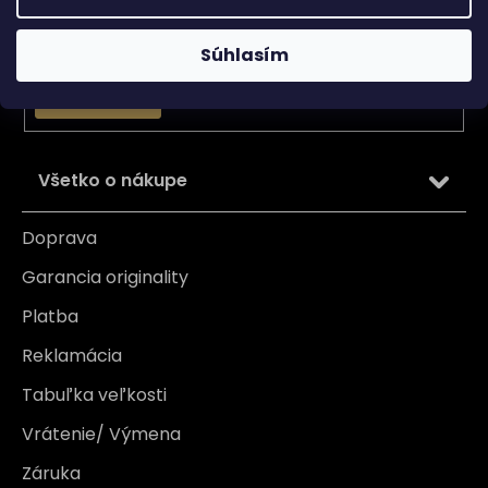
Email
Vložením e-mailu súhlasíte s
podmienkami ochrany
Súhlasím
osobných údajov
PRIHLÁSIŤ SA
Všetko o nákupe
Doprava
Garancia originality
Platba
Reklamácia
Tabuľka veľkosti
Vrátenie/ Výmena
Záruka