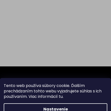
Z
á
p
ä
Tento web používa súbory cookie. Ďalším
Odoberať newsletter
t
prechádzaním tohto webu vyjadrujete súhlas s ich
i
používaním. Viac informácií
tu
.
Vložte svoj e-mail a my Vám budeme zasielať informácie
e
o nových produktoch na našom e-shope.
Nastavenie