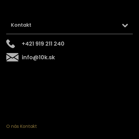
Kontakt
+421 919 211 240
info
@
10k.sk
Získajte
10% zľavu
na prvý nákup
Prihláste sa a získajte prístup k zľavám, novinkám,
exkluzívnym produktom a viac.
O nás
Kontakt