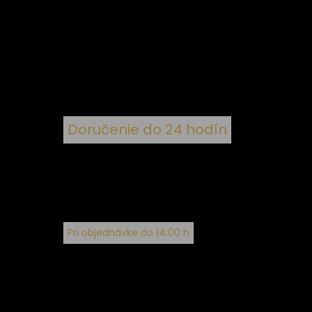
 k
nym
Doručenie do 24 hodín
Pri objednávke do 14:00 h