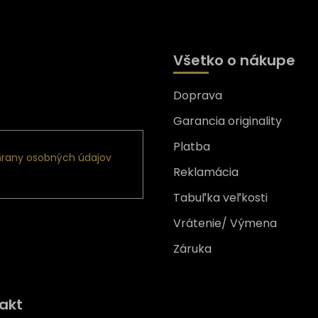
Všetko o nákupe
Doprava
nformácie o nových
Garancia originality
Platba
rany osobných údajov
Reklamácia
Tabuľka veľkosti
Vrátenie/ Výmena
Záruka
Získajte
10% zľavu
na prv
akt
nákup