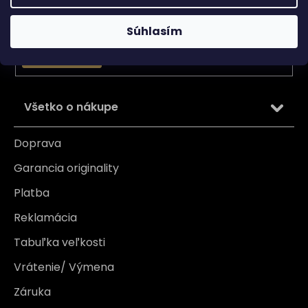
Email
Vložením e-mailu súhlasíte s
podmienkami ochrany
Súhlasím
osobných údajov
PRIHLÁSIŤ SA
Všetko o nákupe
Doprava
Garancia originality
Platba
Reklamácia
Tabuľka veľkosti
Vrátenie/ Výmena
Záruka