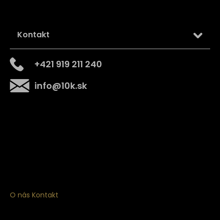
Kontakt
+421 919 211 240
info
@
10k.sk
Získajte
10% zľavu
na prvý nákup
Prihláste sa a získajte prístup k zľavám, novinkám,
exkluzívnym produktom a viac.
O nás
Kontakt