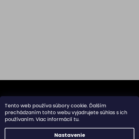
Z
á
p
ä
Tento web používa súbory cookie. Ďalším
Odoberať newsletter
t
prechádzaním tohto webu vyjadrujete súhlas s ich
i
používaním. Viac informácií
tu
.
Vložte svoj e-mail a my Vám budeme zasielať informácie
e
o nových produktoch na našom e-shope.
Nastavenie