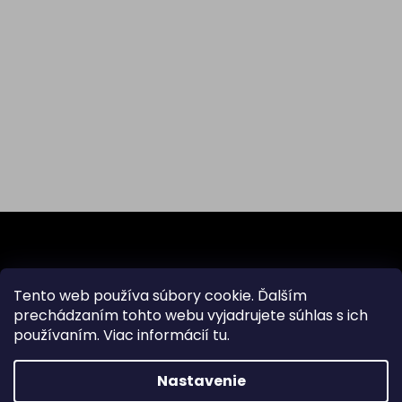
Z
á
p
ä
Odoberať newsletter
Tento web používa súbory cookie. Ďalším
t
prechádzaním tohto webu vyjadrujete súhlas s ich
i
používaním. Viac informácií
tu
.
Vložte svoj e-mail a my Vám budeme zasielať informácie
e
o nových produktoch na našom e-shope.
Nastavenie
Email