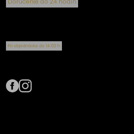
Doručenie do 24 hodín
Pri objednávke do 14:00 h
Sledujte nás na
Termín dodania
Predpokladaný termín dodania je
. Termín sa môže meniť