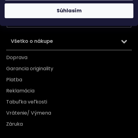
Vložením e-mailu súhlasíte s
podmienkami ochrany
osobných údajov
Súhlasím
PRIHLÁSIŤ SA
Všetko o nákupe
Doprava
Garancia originality
Platba
Reklamácia
Tabuľka veľkosti
Vrátenie/ Výmena
Záruka