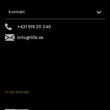
Kontakt
+421 919 211 240
info
@
10k.sk
Získajte
10% zľavu
na prvý nákup
Prihláste sa a získajte prístup k zľavám, novinkám,
exkluzívnym produktom a viac.
O nás
Kontakt