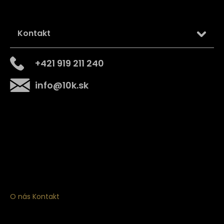
Kontakt
+421 919 211 240
info
@
10k.sk
Získajte
10% zľavu
na prvý nákup
Prihláste sa a získajte prístup k zľavám, novinkám,
exkluzívnym produktom a viac.
O nás
Kontakt