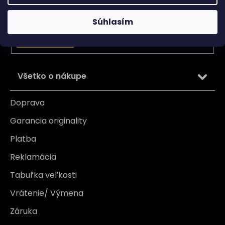
Email
Vložením e-mailu súhlasíte s
podmienkami ochrany
Súhlasím
osobných údajov
PRIHLÁSIŤ SA
Všetko o nákupe
Doprava
Garancia originality
Platba
Reklamácia
Tabuľka veľkosti
Vrátenie/ Výmena
Záruka