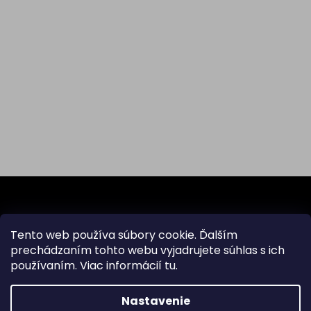
Z
á
p
ä
Odoberať newsletter
Tento web používa súbory cookie. Ďalším
t
prechádzaním tohto webu vyjadrujete súhlas s ich
i
používaním. Viac informácií
tu
.
Vložte svoj e-mail a my Vám budeme zasielať informácie
e
o nových produktoch na našom e-shope.
Nastavenie