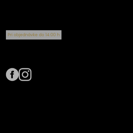
Pri objednávke do 14:00 h
Sledujte nás na
Termín dodania
Predpokladaný termín dodania je
. Termín sa môže meniť
na základe vyťaženia zvoleného dopravcu.