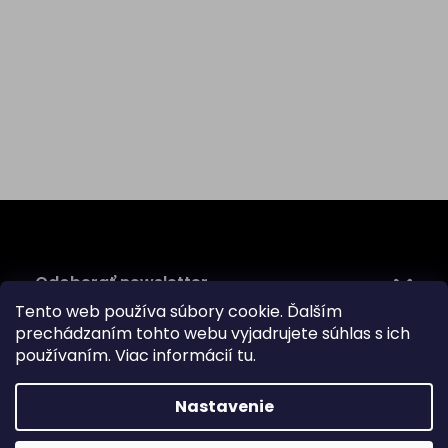
Z
á
p
ä
Odoberať newsletter
t
Tento web používa súbory cookie. Ďalším
i
prechádzaním tohto webu vyjadrujete súhlas s ich
Vložte svoj e-mail a my Vám budeme zasielať informácie
e
používaním. Viac informácií
tu
.
o nových produktoch na našom e-shope.
Email
Nastavenie
Vložením e-mailu súhlasíte s
podmienkami ochrany
osobných údajov