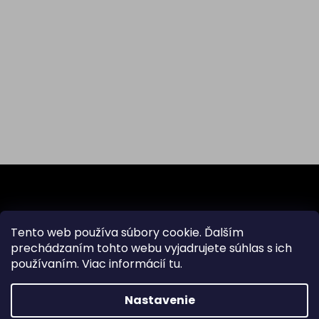
Z
á
p
ä
Odoberať newsletter
Tento web používa súbory cookie. Ďalším
t
prechádzaním tohto webu vyjadrujete súhlas s ich
i
Vložte svoj e-mail a my Vám budeme zasielať informácie
používaním. Viac informácií
tu
.
e
o nových produktoch na našom e-shope.
Nastavenie
Email