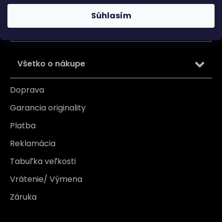
Vložením e-mailu súhlasíte s
podmienkami ochrany
osobných údajov
Súhlasím
PRIHLÁSIŤ SA
Všetko o nákupe
Doprava
Garancia originality
Platba
Reklamácia
Tabuľka veľkosti
Vrátenie/ Výmena
Záruka