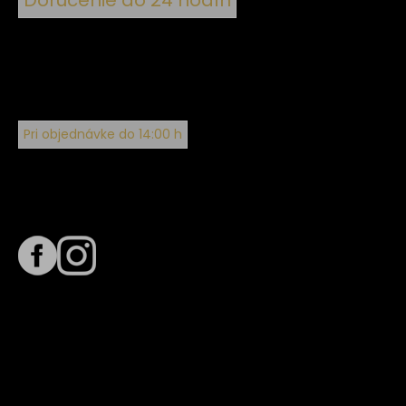
Doručenie do 24 hodín
Pri objednávke do 14:00 h
Sledujte nás na
Termín dodania
Predpokladaný termín dodania je
. Termín sa môže meniť