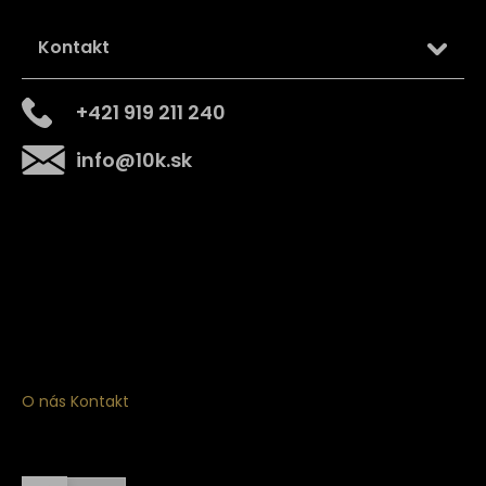
Kontakt
+421 919 211 240
info
@
10k.sk
Získajte
10% zľavu
na prvý nákup
Prihláste sa a získajte prístup k zľavám, novinkám,
exkluzívnym produktom a viac.
O nás
Kontakt