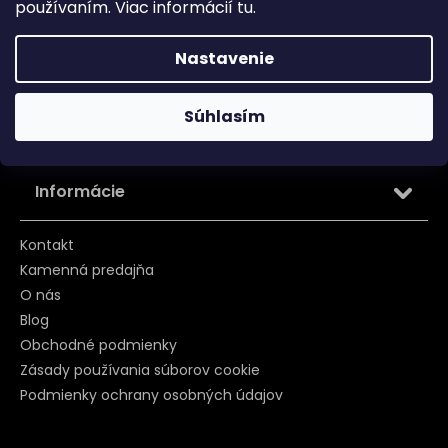
používaním. Viac informácií
tu
.
Reklamácia
Tabuľka veľkosti
Nastavenie
Vrátenie/ Výmena
Súhlasím
Záruka
Informácie
Kontakt
Kamenná predajňa
O nás
Blog
Obchodné podmienky
Zásady používania súborov cookie
Podmienky ochrany osobných údajov