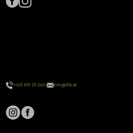
Termín dodania
Predpokladaný termín dodania je
. Termín sa môže meniť
na základe vyťaženia zvoleného dopravcu.
E-mail so súhrnom objednávky nedorazil?
Kontaktuj naše zákaznícke centrum
+421 919 211 240
info@10k.sk
Sledujte nás