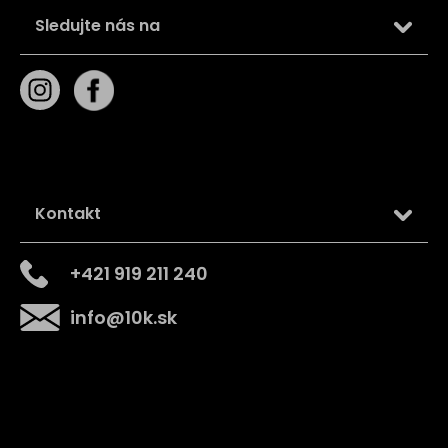
Sledujte nás na
Kontakt
+421 919 211 240
info
@
10k.sk
Získajte
10% zľavu
na prvý nákup
Prihláste sa a získajte prístup k zľavám, novinkám,
exkluzívnym produktom a viac.