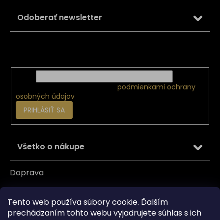
p
ä
Odoberať newsletter
t
i
Vložte svoj e-mail a my Vám budeme zasielať informácie
e
o nových produktoch na našom e-shope.
Email
Vložením e-mailu súhlasíte s
podmienkami ochrany
osobných údajov
PRIHLÁSIŤ SA
Všetko o nákupe
Doprava
Garancia originality
Tento web používa súbory cookie. Ďalším
Platba
prechádzaním tohto webu vyjadrujete súhlas s ich