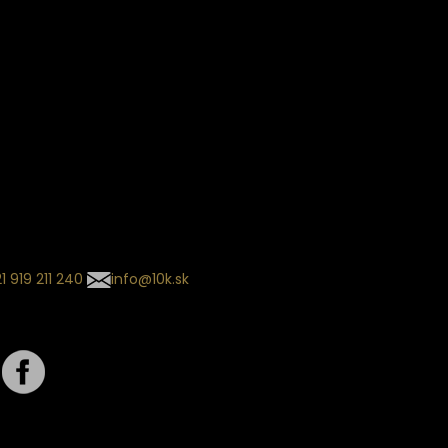
ín dodania
kladaný termín dodania je
.
 sa môže meniť na základe
nia zvoleného dopravcu.
l so súhrnom
návky nedorazil?
tuj naše zákaznícke centrum
1 919 211 240
info@10k.sk
jte nás