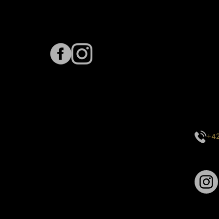
Sledujte nás na
Term
Predpo
Termín
vyťaže
E-mai
objed
Kontak
+42
Sledu