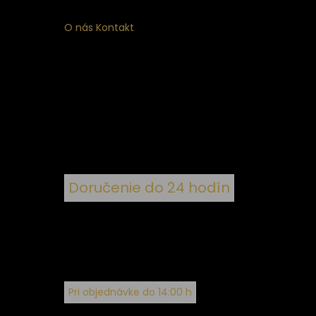
O nás
Kontakt
ý
 k
nym
Doručenie do 24 hodín
Pri objednávke do 14:00 h