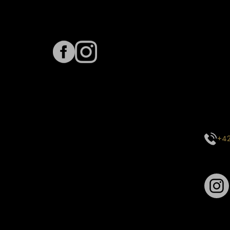
Sledujte nás na
Term
Predpo
Termín
vyťaže
E-mai
objed
Kontak
+42
Sledu