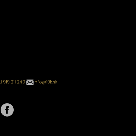
ín dodania
kladaný termín dodania je
.
 sa môže meniť na základe
nia zvoleného dopravcu.
l so súhrnom
návky nedorazil?
tuj naše zákaznícke centrum
1 919 211 240
info@10k.sk
jte nás