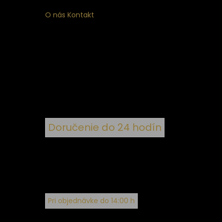
O nás
Kontakt
ý
 k
nym
Doručenie do 24 hodín
Pri objednávke do 14:00 h