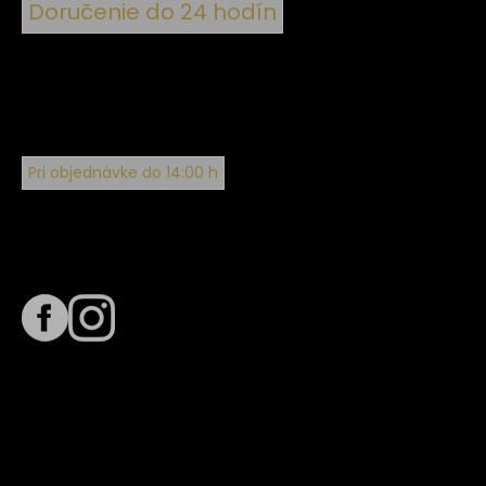
Doručenie do 24 hodín
Pri objednávke do 14:00 h
Sledujte nás na
Termín dodania
Predpokladaný termín dodania je
. Termín sa môže meniť