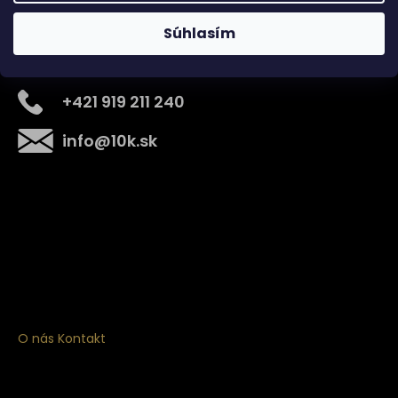
Súhlasím
Kontakt
+421 919 211 240
info
@
10k.sk
Získajte
10% zľavu
na prvý nákup
Prihláste sa a získajte prístup k zľavám, novinkám,
exkluzívnym produktom a viac.
O nás
Kontakt