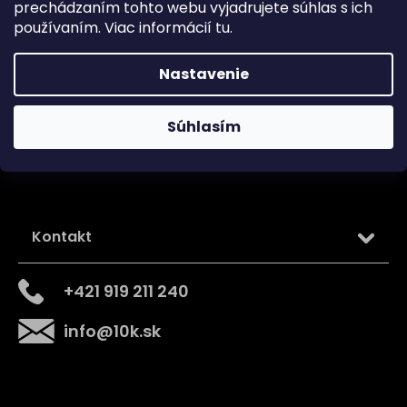
prechádzaním tohto webu vyjadrujete súhlas s ich
používaním. Viac informácií
tu
.
Sledujte nás na
Nastavenie
Súhlasím
Kontakt
+421 919 211 240
info
@
10k.sk
Získajte
10% zľavu
na prvý nákup