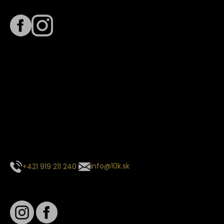
Sledujte nás na
Termín dodania
Predpokladaný termín dodania je
. Termín sa môže meniť
na základe vyťaženia zvoleného dopravcu.
E-mail so súhrnom objednávky nedorazil?
Kontaktuj naše zákaznícke centrum
+421 919 211 240
info@10k.sk
Sledujte nás