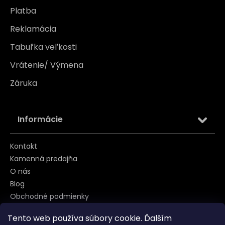
Platba
Reklamácia
Tabuľka veľkosti
Vrátenie/ Výmena
Záruka
Informácie
Kontakt
Kamenná predajňa
O nás
Blog
Obchodné podmienky
Zásady používania súborov cookie
Tento web používa súbory cookie. Ďalším
Podmienky ochrany osobných údajov