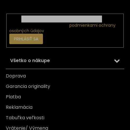
e
o nových produktoch na našom e-shope.
Email
Vložením e-mailu súhlasíte s
podmienkami ochrany
osobných údajov
PRIHLÁSIŤ SA
Všetko o nákupe
Doprava
Garancia originality
Platba
Reklamácia
Tabuľka veľkosti
Vrátenie/ Výmena