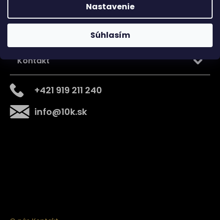
Nastavenie
Súhlasím
Kontakt
+421 919 211 240
info
@
10k.sk
Získajte
10% zľavu
na prvý nákup
Prihláste sa a získajte prístup k zľavám, novinkám,
exkluzívnym produktom a viac.