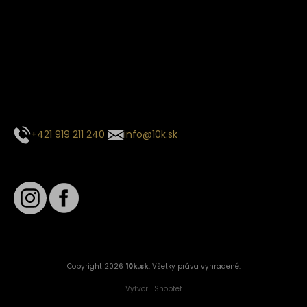
Termín dodania
Predpokladaný termín dodania je
. Termín sa môže meniť
na základe vyťaženia zvoleného dopravcu.
E-mail so súhrnom objednávky nedorazil?
Kontaktuj naše zákaznícke centrum
+421 919 211 240
info@10k.sk
Sledujte nás
Copyright 2026
10k.sk
. Všetky práva vyhradené.
Vytvoril Shoptet