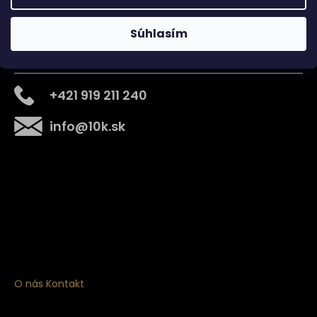
Súhlasím
Kontakt
+421 919 211 240
info
@
10k.sk
Získajte
10% zľavu
na prvý nákup
Prihláste sa a získajte prístup k zľavám, novinkám,
exkluzívnym produktom a viac.
O nás
Kontakt