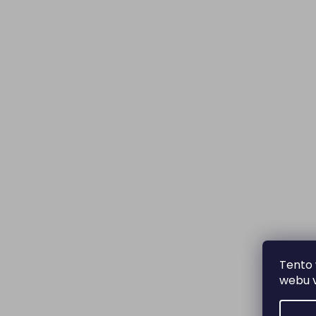
Tento 
webu v