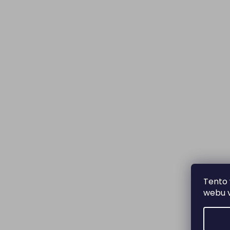
Tento 
webu v