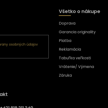
Všetko o nákupe
Doprava
nformácie o nových
Garancia originality
Platba
rany osobných údajov
Reklamácia
Tabuľka veľkosti
Vrátenie/ Výmena
Záruka
Získajte
10% zľavu
na prv
akt
nákup
Prihláste sa a získajte prístup
+421 919 211 240