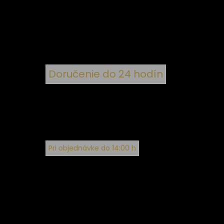
nym
Doručenie do 24 hodín
Pri objednávke do 14:00 h