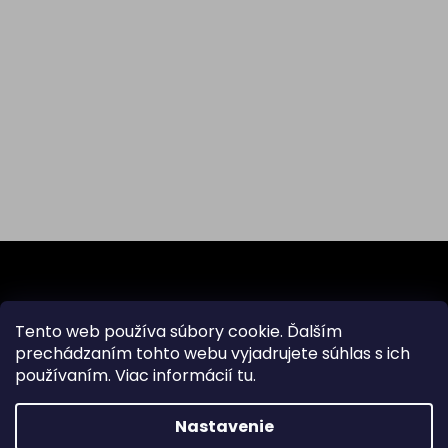
Z
á
p
ä
Odoberať newsletter
Tento web používa súbory cookie. Ďalším
t
prechádzaním tohto webu vyjadrujete súhlas s ich
i
používaním. Viac informácií
tu
.
Vložte svoj e-mail a my Vám budeme zasielať informácie
e
o nových produktoch na našom e-shope.
Nastavenie
Email