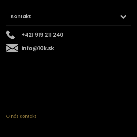
Kontakt
+421 919 211 240
info
@
10k.sk
Získajte
10% zľavu
na prvý nákup
Prihláste sa a získajte prístup k zľavám, novinkám,
exkluzívnym produktom a viac.
O nás
Kontakt