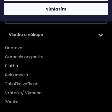
Vložením e-mailu súhlasíte s
podmienkami ochrany
Súhlasím
osobných údajov
PRIHLÁSIŤ SA
Všetko o nákupe
Doprava
Garancia originality
Platba
Reklamácia
Tabuľka veľkosti
Vrátenie/ Výmena
Záruka