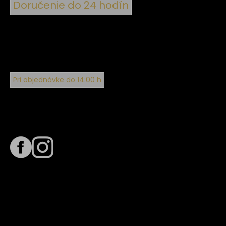
Doručenie do 24 hodín
Pri objednávke do 14:00 h
Sledujte nás na
Termín dodania
Predpokladaný termín dodania je
. Termín sa môže meniť