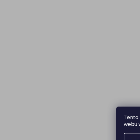
Tento 
webu v