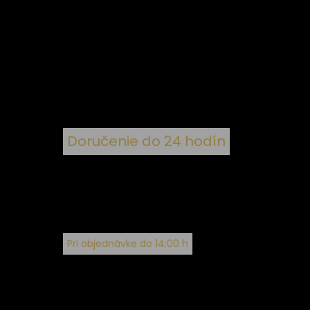
 k
nym
Doručenie do 24 hodín
Pri objednávke do 14:00 h