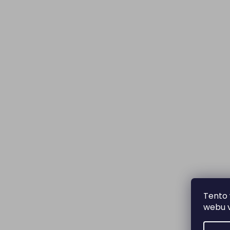
Tento 
webu v