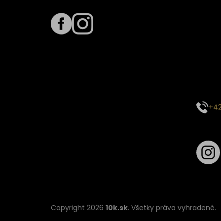
Term
Predpo
Termín
vyťaže
E-mai
objed
Kontak
+42
Sledu
Copyright 2026
10k.sk
. Všetky práva vyhradené.