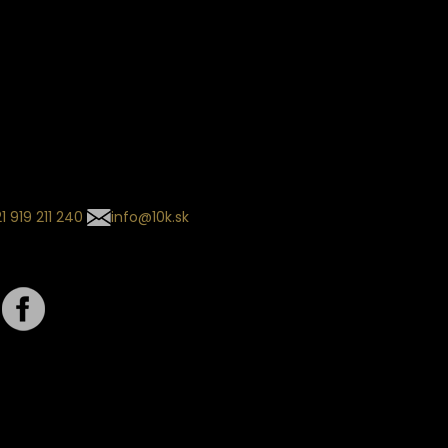
ín dodania
kladaný termín dodania je
.
 sa môže meniť na základe
nia zvoleného dopravcu.
l so súhrnom
návky nedorazil?
tuj naše zákaznícke centrum
1 919 211 240
info@10k.sk
jte nás