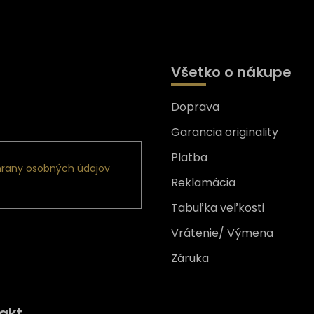
Všetko o nákupe
Doprava
nformácie o nových
Garancia originality
Platba
rany osobných údajov
Reklamácia
Tabuľka veľkosti
Vrátenie/ Výmena
Záruka
Získajte
10% zľavu
na prv
akt