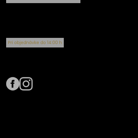
Pri objednávke do 14:00 h
Sledujte nás na
Termín dodania
Predpokladaný termín dodania je
. Termín sa môže meniť
na základe vyťaženia zvoleného dopravcu.