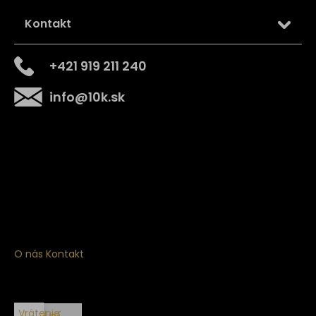
Kontakt
+421 919 211 240
info
@
10k.sk
Získajte
10% zľavu
na prvý nákup
Prihláste sa a získajte prístup k zľavám, novinkám,
exkluzívnym produktom a viac.
O nás
Kontakt
Vrátenie