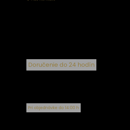
ý
 k
nym
Doručenie do 24 hodín
Pri objednávke do 14:00 h