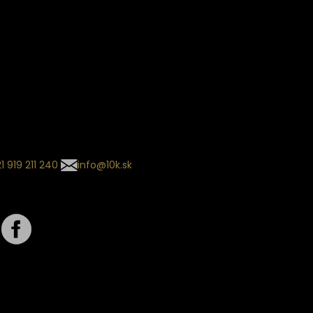
ín dodania
kladaný termín dodania je
.
 sa môže meniť na základe
nia zvoleného dopravcu.
l so súhrnom
návky nedorazil?
tuj naše zákaznícke centrum
1 919 211 240
info@10k.sk
jte nás