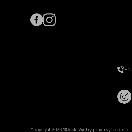
Sledujte nás na
Term
Predpo
Termín
vyťaže
E-mai
objed
Kontak
+42
Sledu
Copyright 2026
10k.sk
. Všetky práva vyhradené.