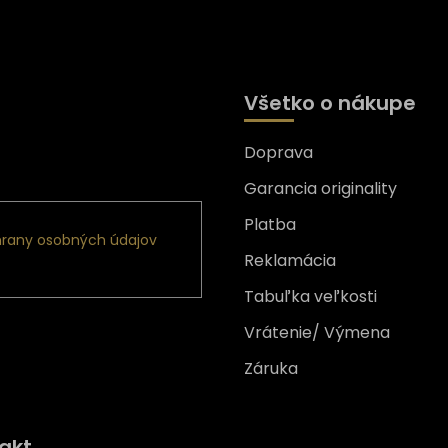
Všetko o nákupe
Doprava
nformácie o nových
Garancia originality
Platba
rany osobných údajov
Reklamácia
Tabuľka veľkosti
Vrátenie/ Výmena
Záruka
Získajte
10% zľavu
na prv
akt