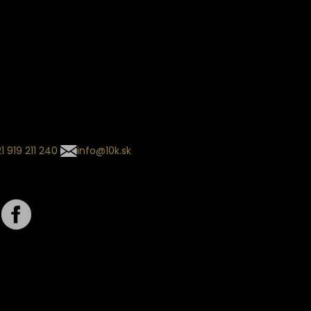
ín dodania
kladaný termín dodania je
.
 sa môže meniť na základe
nia zvoleného dopravcu.
l so súhrnom
návky nedorazil?
tuj naše zákaznícke centrum
1 919 211 240
info@10k.sk
jte nás