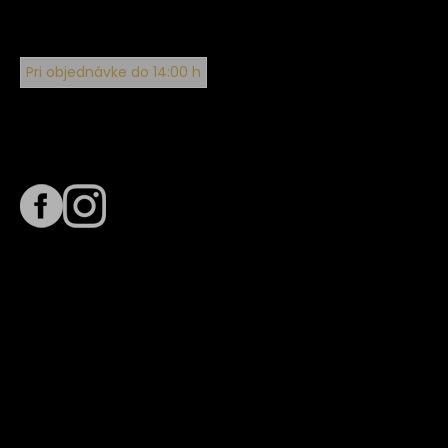
Pri objednávke do 14:00 h
Sledujte nás na
Termín dodania
Predpokladaný termín dodania je
. Termín sa môže meniť
na základe vyťaženia zvoleného dopravcu.
E-mail so súhrnom objednávky nedorazil?
Kontaktuj naše zákaznícke centrum