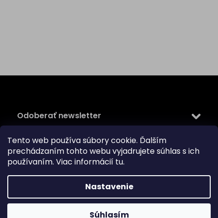
Z
á
p
ä
Odoberať newsletter
t
i
Tento web používa súbory cookie. Ďalším
Vložte svoj e-mail a my Vám budeme zasielať informácie
e
prechádzaním tohto webu vyjadrujete súhlas s ich
o nových produktoch na našom e-shope.
používaním. Viac informácií
tu
.
Email
Vložením e-mailu súhlasíte s
podmienkami ochrany
Nastavenie
osobných údajov
PRIHLÁSIŤ SA
Súhlasím