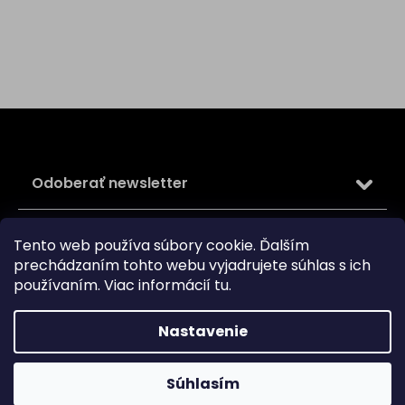
Z
á
p
ä
Odoberať newsletter
t
i
Vložte svoj e-mail a my Vám budeme zasielať informácie
e
Tento web používa súbory cookie. Ďalším
o nových produktoch na našom e-shope.
prechádzaním tohto webu vyjadrujete súhlas s ich
používaním. Viac informácií
tu
.
Email
Vložením e-mailu súhlasíte s
podmienkami ochrany
osobných údajov
Nastavenie
PRIHLÁSIŤ SA
Súhlasím