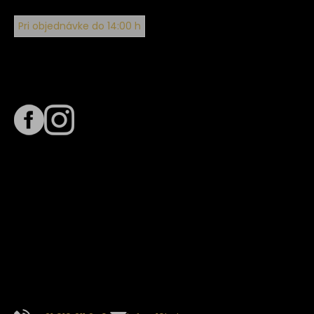
Pri objednávke do 14:00 h
Sledujte nás na
Termín dodania
Predpokladaný termín dodania je
. Termín sa môže meniť
na základe vyťaženia zvoleného dopravcu.
E-mail so súhrnom objednávky nedorazil?
Kontaktuj naše zákaznícke centrum